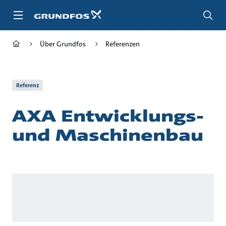
Zum
Inhalt
springen
Über Grundfos
Referenzen
Referenz
AXA Entwicklungs-
und Maschinenbau