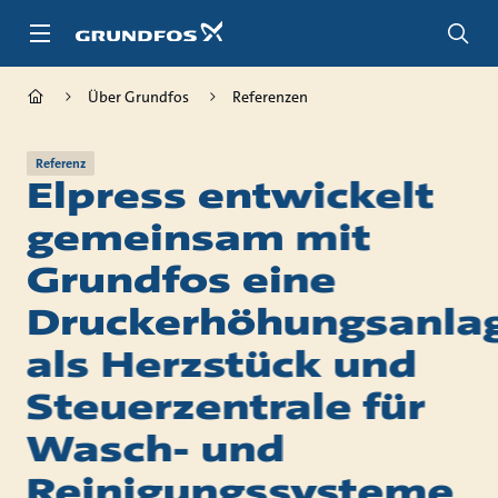
Zum
Inhalt
springen
Über Grundfos
Referenzen
Referenz
Elpress entwickelt
gemeinsam mit
Grundfos eine
Druckerhöhungsanla
als Herzstück und
Steuerzentrale für
Wasch- und
Reinigungssysteme