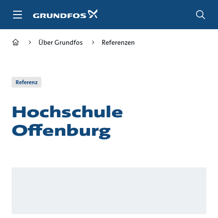
Zum
Inhalt
springen
Über Grundfos
Referenzen
Referenz
Hochschule
Offenburg