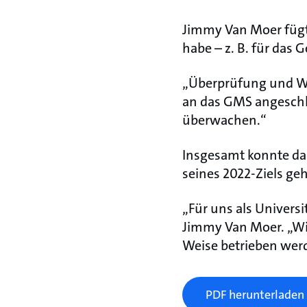
Jimmy Van Moer fügt
habe – z. B. für da
„Überprüfung und War
an das GMS angeschl
überwachen.“
Insgesamt konnte da
seines 2022-Ziels ge
„Für uns als Universi
Jimmy Van Moer. „Wir
Weise betrieben werd
PDF herunterladen