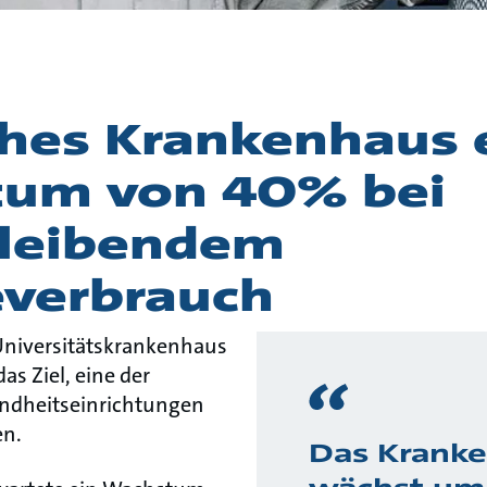
hes Krankenhaus e
um von 40% bei
bleibendem
everbrauch
 Universitätskrankenhaus
as Ziel, eine der
ndheitseinrichtungen
en.
Das Krank