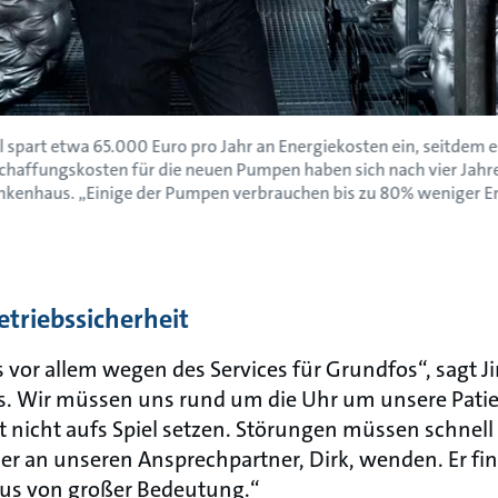
 spart etwa 65.000 Euro pro Jahr an Energiekosten ein, seitdem 
schaffungskosten für die neuen Pumpen haben sich nach vier Jahre
nkenhaus. „Einige der Pumpen verbrauchen bis zu 80% weniger Ene
triebssicherheit
 vor allem wegen des Services für Grundfos“, sagt 
s. Wir müssen uns rund um die Uhr um unsere Pat
it nicht aufs Spiel setzen. Störungen müssen schne
 an unseren Ansprechpartner, Dirk, wenden. Er fin
aus von großer Bedeutung.“