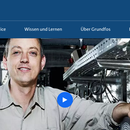
ice
Wissen und Lernen
Über Grundfos
haus erzi...
play
button