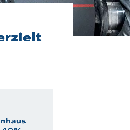
rzielt
enhaus