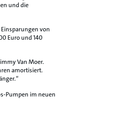
gen und die
 Einsparungen von
000 Euro und 140
o Jimmy Van Moer.
ren amortisiert.
änger.“
dfos-Pumpen im neuen