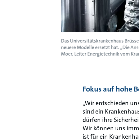
Das Universitätskrankenhaus Brüssel
neuere Modelle ersetzt hat. „Die An
Moer, Leiter Energietechnik vom Kra
Fokus auf hohe Be
„Wir entschieden uns
sind ein Krankenhau
dürfen ihre Sicherhe
Wir können uns immer
ist für ein Krankenh