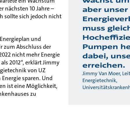
wächst um
wartete ein Wachstum
r nächsten 10 Jahre –
aber unser
 sollte sich jedoch nicht
Energiever
muss gleich
Hocheffizi
n Energieplan und
Pumpen he
ir zum Abschluss der
2022 nicht mehr Energie
dabei, unse
ls 2012“, erklärt Jimmy
erreichen.
rgietechnik von UZ
Jimmy Van Moer, Lei
 Energie sparen. Und
Energietechnik,
en ist eine Möglichkeit,
Universitätskrankenh
ankenhauses zu