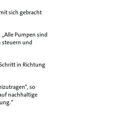
it sich gebracht
. „Alle Pumpen sind
n steuern und
chritt in Richtung
eizutragen“, so
auf nachhaltige
sung.“