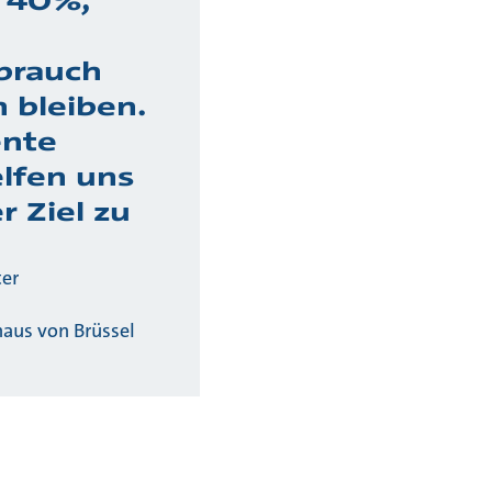
 40%,
brauch
 bleiben.
ente
lfen uns
r Ziel zu
ter
aus von Brüssel