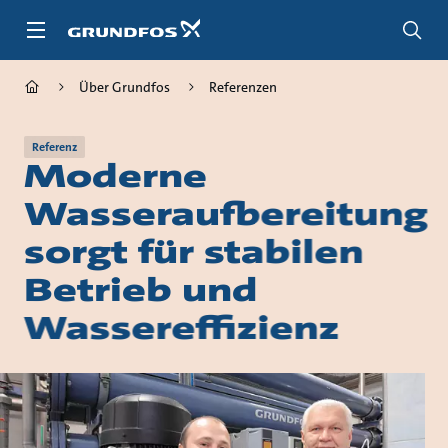
Zum
Inhalt
springen
Über Grundfos
Referenzen
Referenz
Moderne
Wasseraufbereitung
sorgt für stabilen
Betrieb und
Wassereffizienz