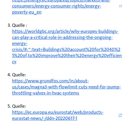
consumers/energy-consumer-rights/energy-
poverty-eu_en
Quelle :
https://worldgbc.org/article/why-europes-buildings-
can-play-a-critical-role-in-addressing-the-ongoing-
energy-
crisis/#:~:text=Buildings%20account%20for%2040%2
5%20of,to%20improve%20their%20energy%20efficien
cy
Quelle:
https://www.grundfos.com/in/about-
us/cases/magna3-with-flowlimit-cuts-need-for-pump-
throttling-valves-in-hvac-systems
Quelle:
https://ec.europa.eu/eurostat/web/products-
eurostat-news/-/ddn-20220617-1