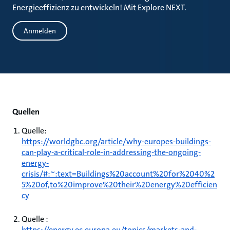
Energieeffizienz zu entwickeln! Mit Explore NEXT.
Anmelden
Quellen
Quelle:
https://worldgbc.org/article/why-europes-buildings-
can-play-a-critical-role-in-addressing-the-ongoing-
energy-
crisis/#:~:text=Buildings%20account%20for%2040%2
5%20of,to%20improve%20their%20energy%20efficien
cy
Quelle :
https://energy.ec.europa.eu/topics/markets-and-