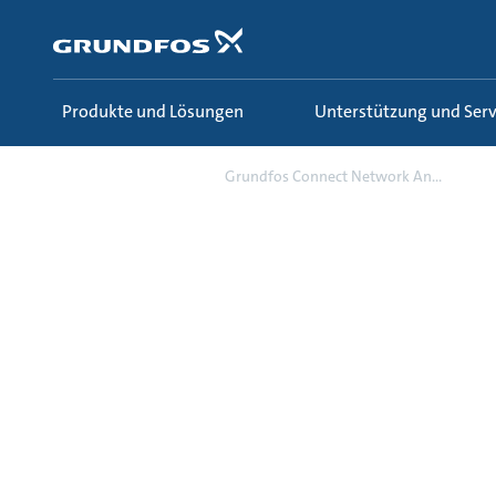
Zum
Inhalt
springen
Produkte und Lösungen
Unterstützung und Serv
Campaign
Grundfos Connect Network An...