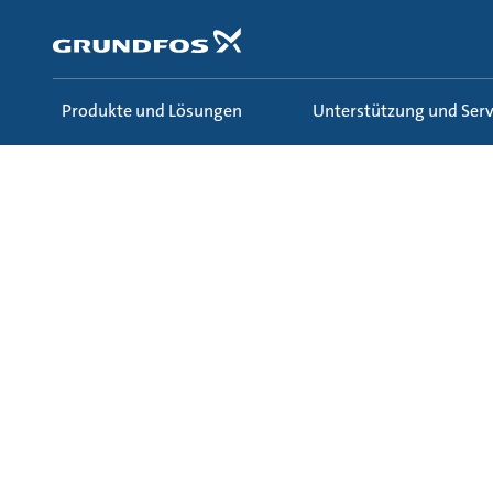
Zum
Inhalt
springen
Produkte und Lösungen
Unterstützung und Serv
Wissen und Lernen
Ecademy
Alle audio kurse