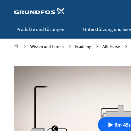
Zum
Inhalt
springen
Produkte und Lösungen
Unterstützung und Serv
Wissen und Lernen
Ecademy
Alle Kurse
6m 45s