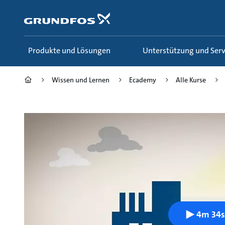
Zum
Inhalt
springen
Produkte und Lösungen
Unterstützung und Serv
Wissen und Lernen
Ecademy
Alle Kurse
4m 34s