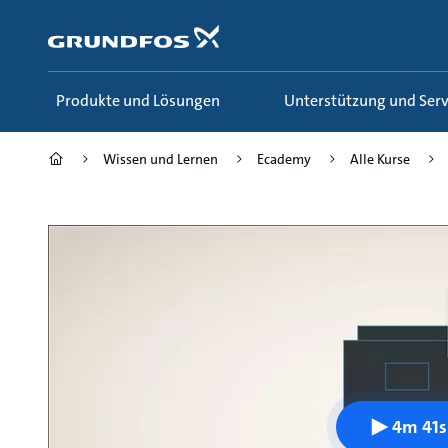
Zum
Inhalt
springen
Produkte und Lösungen
Unterstützung und Serv
Wissen und Lernen
Ecademy
Alle Kurse
4m 41s