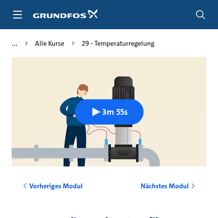
Zum
Inhalt
springen
Alle Kurse
29 - Temperaturregelung
3m 55s
Vorheriges Modul
Nächstes Modul