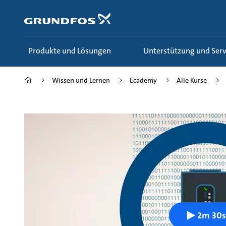
Zum
Inhalt
springen
Produkte und Lösungen
Unterstützung und Serv
Wissen und Lernen
Ecademy
Alle Kurse
2m 30s