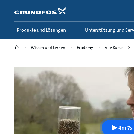
Zum
Inhalt
springen
Produkte und Lösungen
Unterstützung und Serv
Wissen und Lernen
Ecademy
Alle Kurse
4m 7s