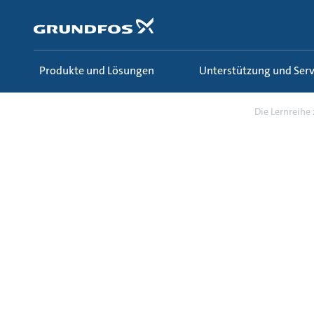
Zum
Inhalt
springen
Produkte und Lösungen
Unterstützung und Serv
Wissen und Lernen
Fachartikel
Die Lernreihe z