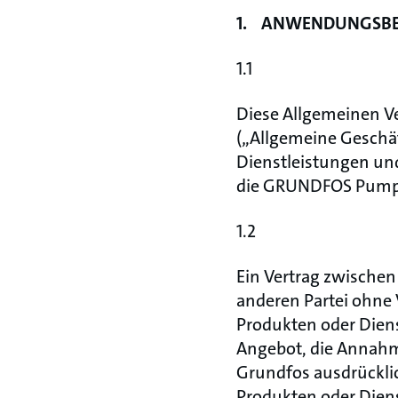
1. ANWENDUNGSBE
1.1
Diese Allgemeinen V
(„Allgemeine Geschä
Dienstleistungen un
die GRUNDFOS Pumpen
1.2
Ein Vertrag zwischen 
anderen Partei ohn
Produkten oder Diens
Angebot, die Annahm
Grundfos ausdrückl
Produkten oder Diens