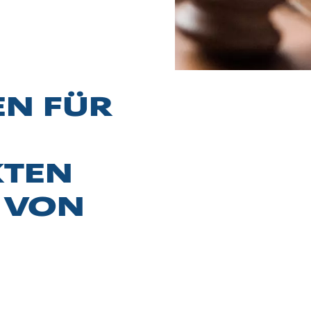
N FÜR
KTEN
 VON