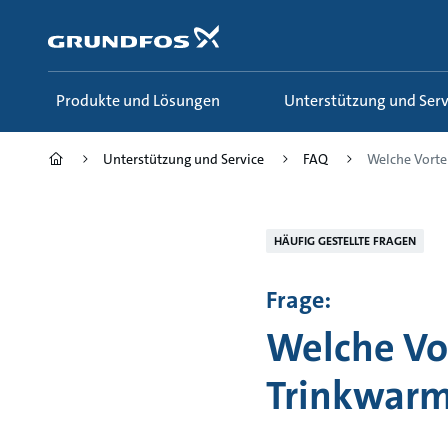
Zum
Inhalt
springen
Produkte und Lösungen
Unterstützung und Serv
Unterstützung und Service
FAQ
Welche Vorteil
HÄUFIG GESTELLTE FRAGEN
Frage:
Welche Vor
Trinkwarm