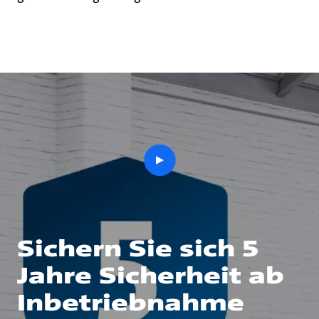
play
button
Sichern Sie sich 5
Jahre Sicherheit ab
Inbetriebnahme