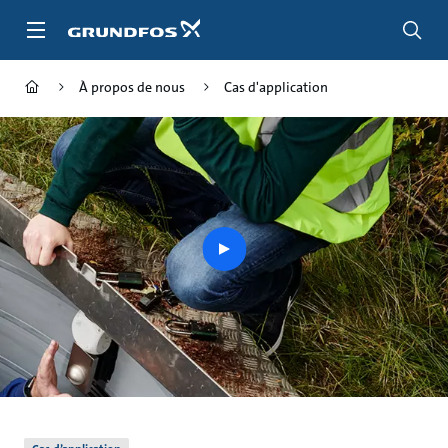
Aller
au
menu
principal
À propos de nous
Cas d'application
play
button