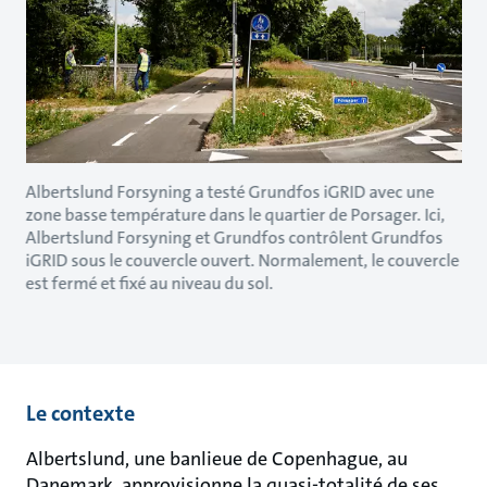
Albertslund Forsyning a testé Grundfos iGRID avec une
zone basse température dans le quartier de Porsager. Ici,
Albertslund Forsyning et Grundfos contrôlent Grundfos
iGRID sous le couvercle ouvert. Normalement, le couvercle
est fermé et fixé au niveau du sol.
Le contexte
Albertslund, une banlieue de Copenhague, au
Danemark, approvisionne la quasi-totalité de ses