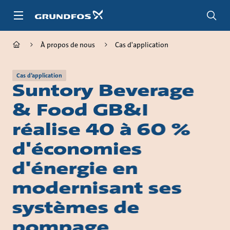
Aller
au
menu
principal
À propos de nous
Cas d'application
Cas d’application
Suntory Beverage
& Food GB&I
réalise 40 à 60 %
d'économies
d'énergie en
modernisant ses
systèmes de
pompage