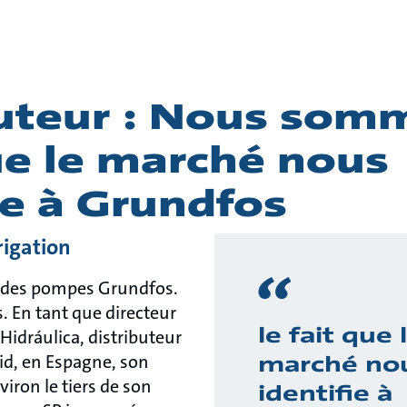
buteur : Nous som
ue le marché nous
ie à Grundfos
rrigation
d des pompes Grundfos.
 En tant que directeur
le fait que 
Hidráulica, distributeur
id, en Espagne, son
marché no
iron le tiers de son
identifie à