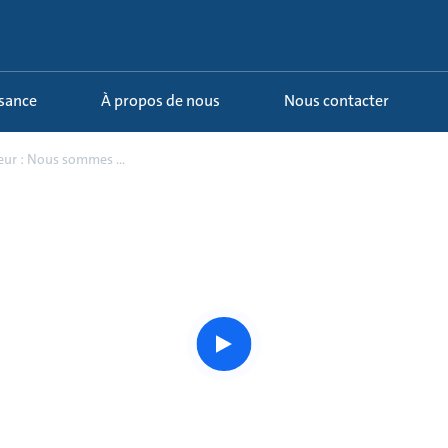
ssance
À propos de nous
Nous contacter
eur : Nous sommes ...
Watch
the
story