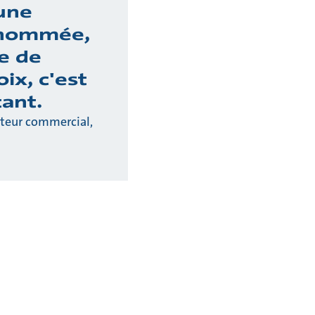
une
enommée,
e de
ix, c'est
tant.
cteur commercial,