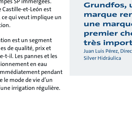
pompes SP immergées.
Grundfos, 
e Castille-et-León est
marque r
, ce qui veut implique un
une marqu
tion.
premier cho
igation est un segment
très impor
s de qualité, prix et
Juan Luis Pérez, Dire
-t-il. Les pannes et les
Silver Hidráulica
isionnement en eau
s immédiatement pendant
ue le mode de vie d’un
une irrigation régulière.