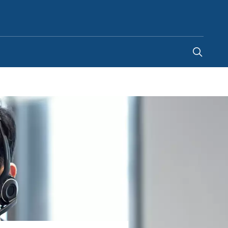
Belgium
-
FR
|
NL