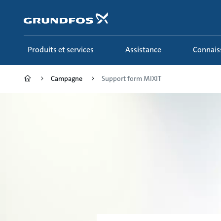
Aller
au
menu
principal
Produits et services
Assistance
Connai
Campagne
Support form MIXIT