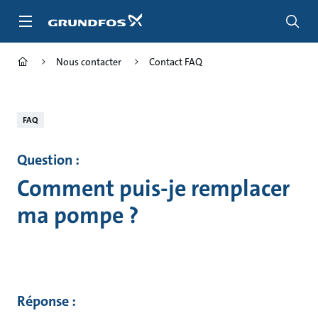
Aller
au
menu
principal
Nous contacter
Contact FAQ
FAQ
Question :
Comment puis-je remplacer
ma pompe ?
Réponse :