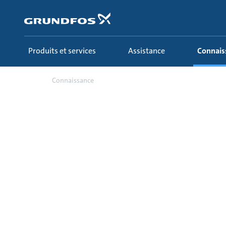
Aller
au
menu
principal
Produits et services
Assistance
Connai
Connaissance