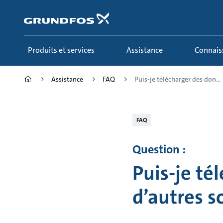
Aller
au
menu
principal
Produits et services
Assistance
Connai
Assistance
FAQ
Puis-je télécharger des don...
FAQ
Question :
Puis-je té
d’autres 