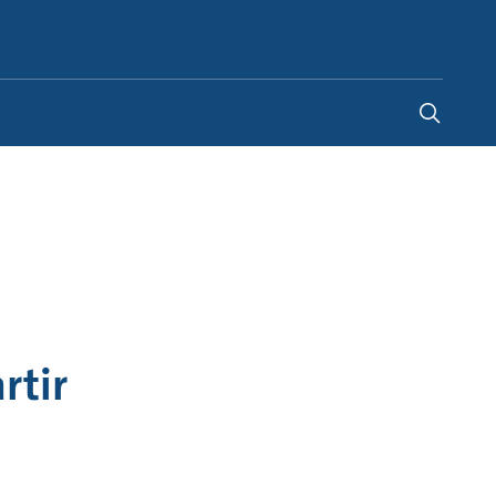
Belgium
-
FR
|
NL
rtir