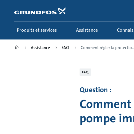
Aller
au
menu
principal
Produits et services
Assistance
Connai
Assistance
FAQ
Comment régler la protectio..
FAQ
Question :
Comment r
pompe im