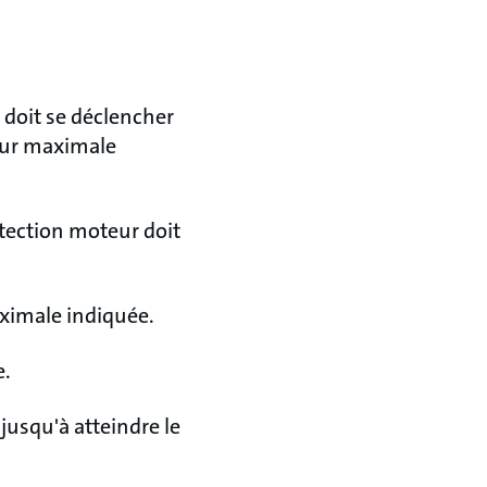
doit se déclencher
teur maximale
otection moteur doit
aximale indiquée.
e.
usqu'à atteindre le