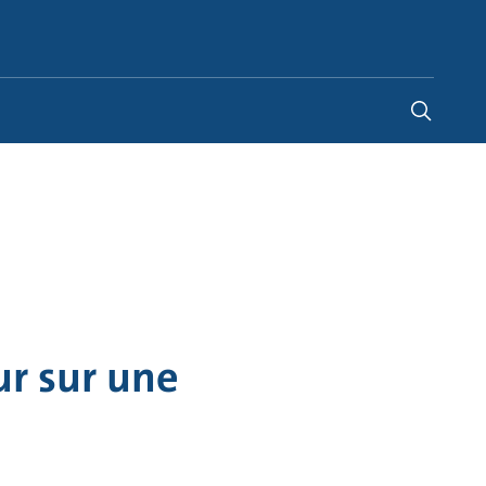
Belgium
-
FR
|
NL
r sur une