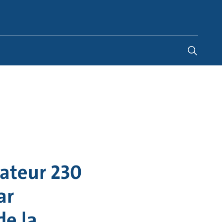
Belgium
-
FR
|
NL
lateur 230
ar
e la