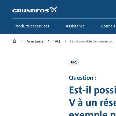
Aller
au
menu
principal
Produits et services
Assistance
Connai
Assistance
FAQ
Est-il possible de connecte...
FAQ
Question :
Est-il pos
V à un rés
exemple p