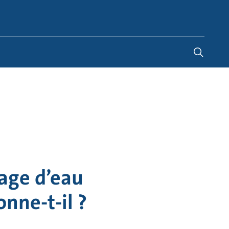
Belgium
-
FR
|
NL
lage d’eau
nne-t-il ?