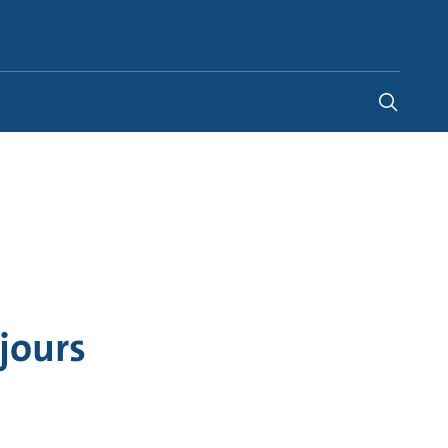
Belgium
-
FR
|
NL
jours