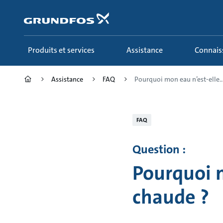
Aller
au
menu
principal
Produits et services
Assistance
Connai
Assistance
FAQ
Pourquoi mon eau n’est-elle..
FAQ
Question :
Pourquoi m
chaude ?