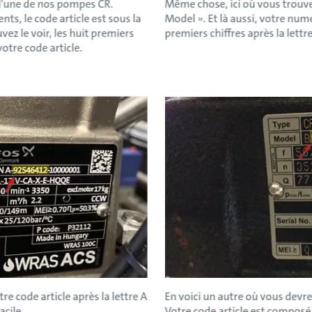
r l'une de nos pompes CR.
Même chose, ici où vous trouve
s, le code article est sous la
Model ». Et là aussi, votre nu
z le voir, les huit premiers
premiers chiffres après la lettre
votre code article.
re code article après la lettre A
En voici un autre où vous devr
acile.
Votre code article est composé 