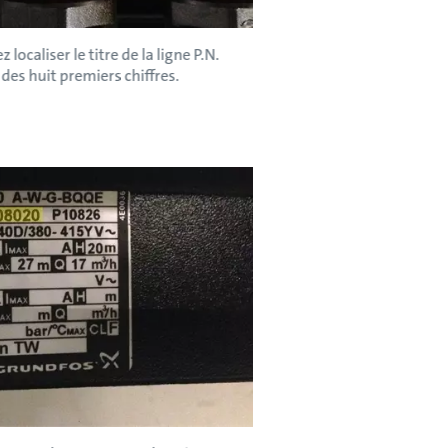
localiser le titre de la ligne P.N.
des huit premiers chiffres.