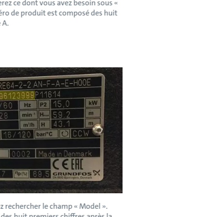
rez ce dont vous avez besoin sous «
méro de produit est composé des huit
 A.
ez rechercher le champ « Model ».
des huit premiers chiffres après la