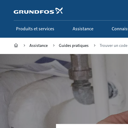
Aller
au
menu
principal
Produits et services
Assistance
Connai
Assistance
Guides pratiques
Trouver un code a