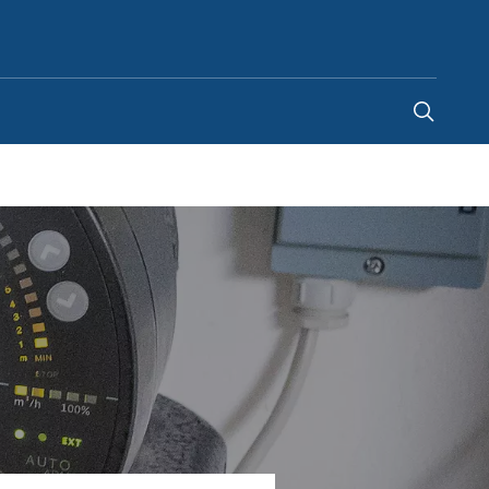
Belgium
-
FR
|
NL