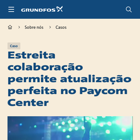
Passar
para
conteúdo
principal
Sobre nós
Casos
Caso
Estreita
colaboração
permite atualização
perfeita no Paycom
Center