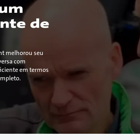
 um
ente de
ent melhorou seu
versa com
iciente em termos
ompleto.