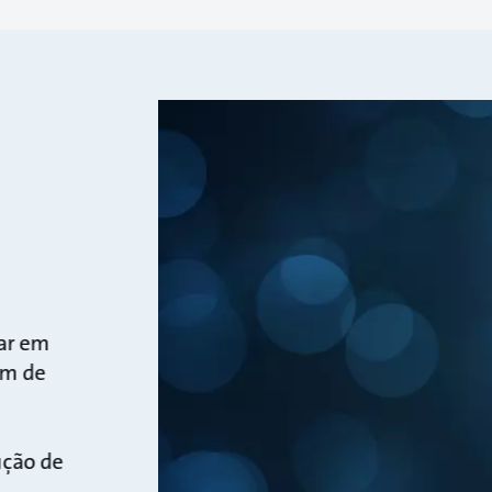
ar em
um de
ução de