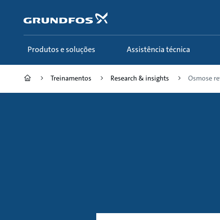
Passar
para
conteúdo
principal
Produtos e soluções
Assistência técnica
Treinamentos
Research & insights
Osmose re