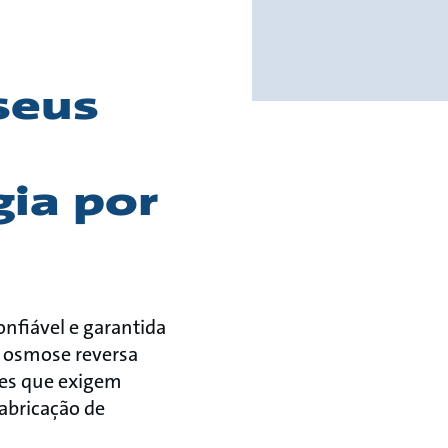
seus
ia por
nfiável e garantida
de osmose reversa
res que exigem
abricação de