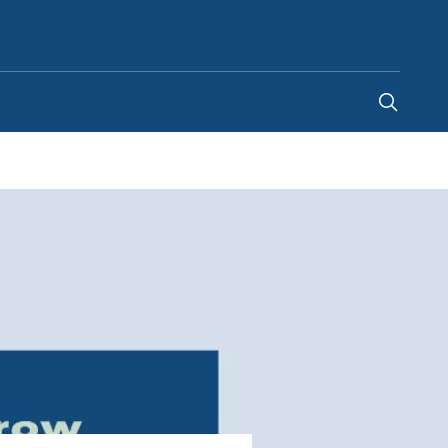
Brazil
-
PT