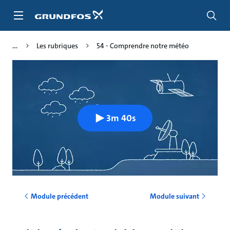
Aller
au
menu
principal
Les rubriques
54 - Comprendre notre météo
3m 40s
Module précédent
Module suivant