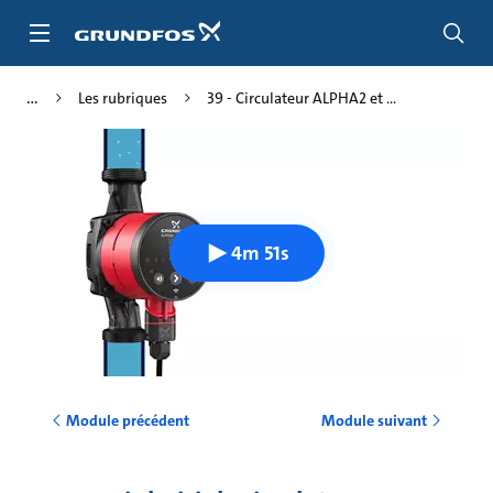
Aller
au
menu
principal
Les rubriques
39 - Circulateur ALPHA2 et ...
4m 51s
Module précédent
Module suivant