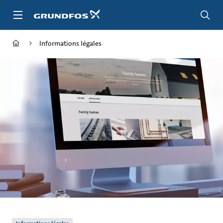
Aller
au
menu
principal
Informations légales