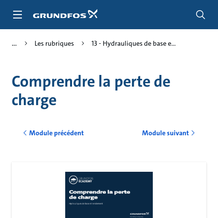
Aller
au
menu
principal
Les rubriques
13 - Hydrauliques de base e...
Comprendre la perte de
charge
Module précédent
Module suivant