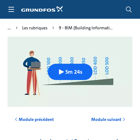
Aller
au
menu
principal
Les rubriques
9 - BIM (Building Informati...
5m 24s
Module précédent
Module suivant