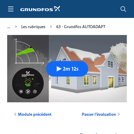
Aller
au
menu
principal
Les rubriques
63 - Grundfos AUTOADAPT
2m 12s
Module précédent
Passer l’évaluation