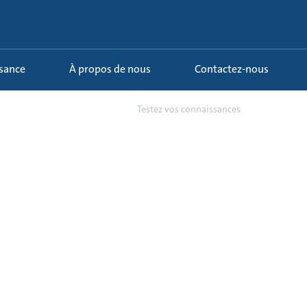
ssance
À propos de nous
Contactez-nous
1 - Comprendre l’énergie u...
Testez vos connaissances