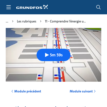
Aller
au
menu
principal
Les rubriques
11 - Comprendre l’énergie u...
5m 59s
Module précédent
Module suivant