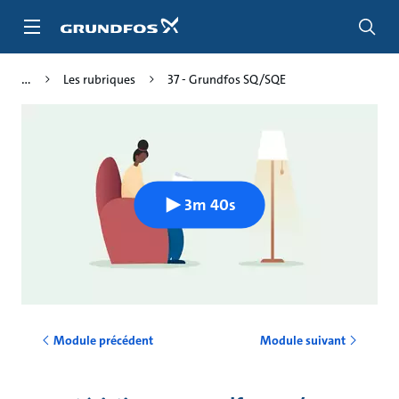
Aller
au
menu
principal
Les rubriques
37 - Grundfos SQ/SQE
3m 40s
Module précédent
Module suivant