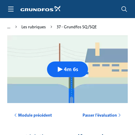
Aller
au
menu
principal
Les rubriques
37 - Grundfos SQ/SQE
4m 6s
Module précédent
Passer l’évaluation