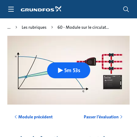
Aller
au
menu
principal
Les rubriques
60 - Module sur le circulat...
5m 53s
Module précédent
Passer l’évaluation