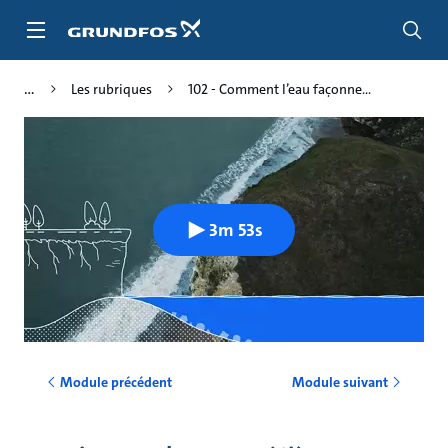
Aller
au
menu
principal
Les rubriques
102 - Comment l’eau façonne...
3m 53s
Module précédent
Module suivant