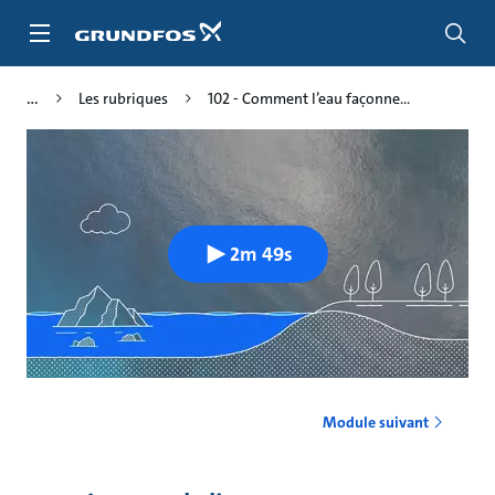
Aller
au
menu
principal
Les rubriques
102 - Comment l’eau façonne...
2m 49s
Module suivant