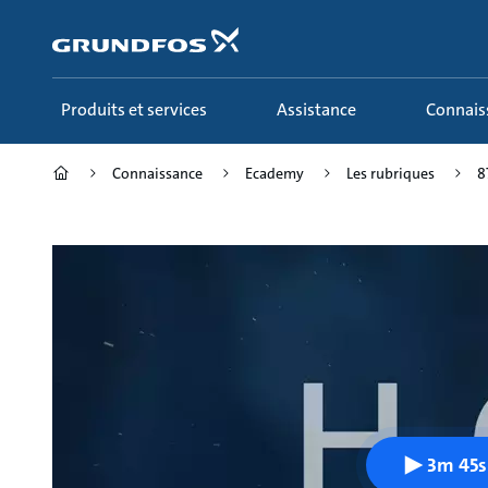
Aller
au
menu
principal
Produits et services
Assistance
Connai
Connaissance
Ecademy
Les rubriques
8
3m 45s