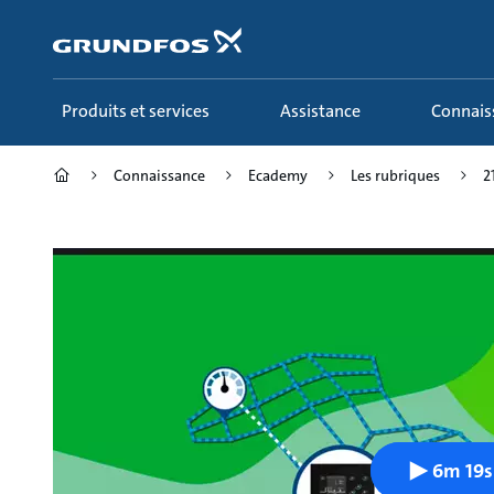
Aller
au
menu
principal
Produits et services
Assistance
Connai
Connaissance
Ecademy
Les rubriques
2
6m 19s