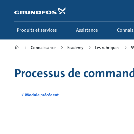
Aller
au
menu
principal
Produits et services
Assistance
Connai
Connaissance
Ecademy
Les rubriques
5
Processus de command
Module précédent