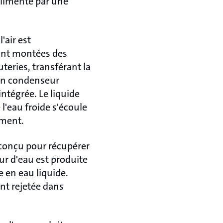
 alimenté par une
'air est
sont montées des
teries, transférant la
. Un condenseur
intégrée. Le liquide
 l'eau froide s'écoule
ement.
 conçu pour récupérer
ur d'eau est produite
e en eau liquide.
nt rejetée dans