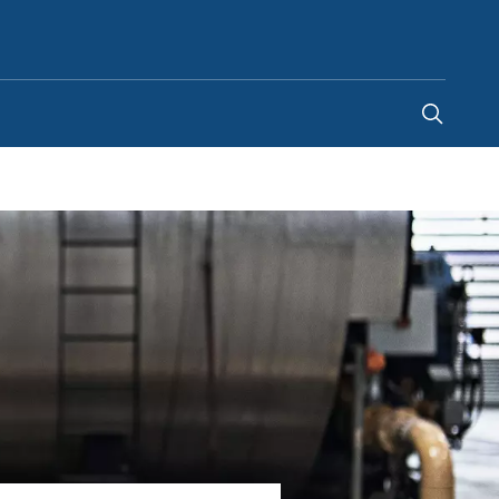
Switzerland
-
FR
|
DE