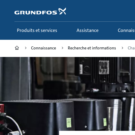
Aller
au
menu
principal
Produits et services
Assistance
Connai
Connaissance
Recherche et informations
Cha