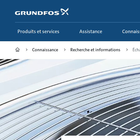
Aller
au
menu
principal
Produits et services
Assistance
Connai
Connaissance
Recherche et informations
Écha