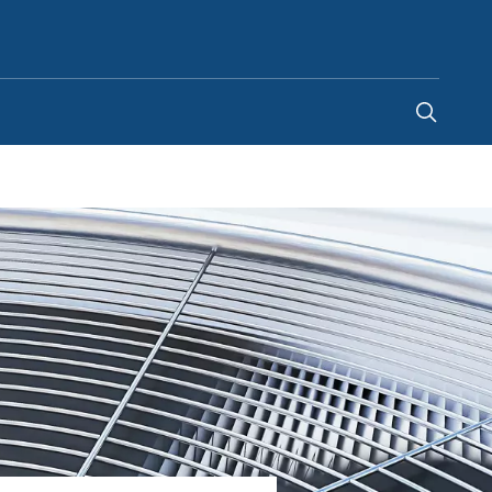
Switzerland
-
FR
|
DE