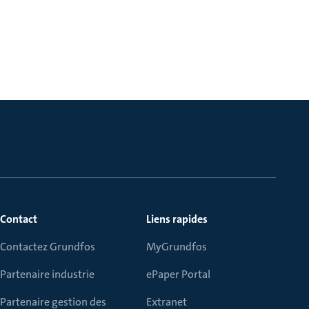
Contact
Liens rapides
Contactez Grundfos
MyGrundfos
Partenaire industrie
ePaper Portal
Partenaire gestion des
Extranet